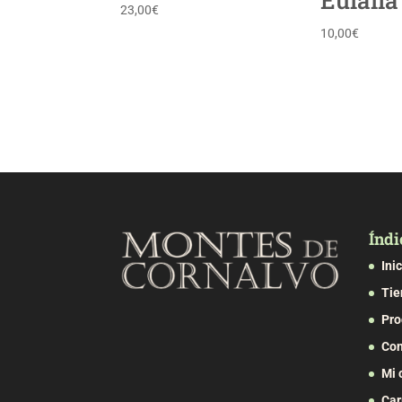
23,00
€
10,00
€
Índi
Ini
Tie
Pro
Con
Mi 
Car