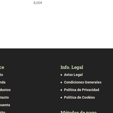
8,00
€
ce
Info. Legal
cio
Aviso Legal
nda
Condiciones Generales
ductos
Política de Privacidad
tacto
Política de Cookies
cuenta
Métodos de pago
rito