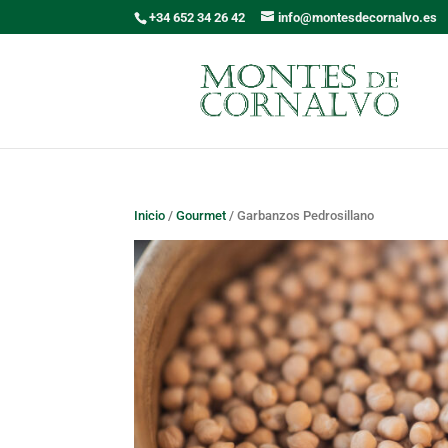
+34 652 34 26 42
info@montesdecornalvo.es
Inicio
/
Gourmet
/ Garbanzos Pedrosillano