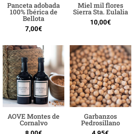
Panceta adobada
Miel mil flores
100% Ibérica de
Sierra Sta. Eulalia
Bellota
10,00
€
7,00
€
AOVE Montes de
Garbanzos
Cornalvo
Pedrosillano
8,00
€
4,95
€